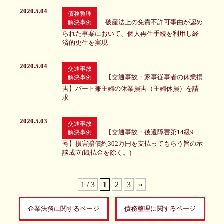
2020.5.04
債務整理
破産法上の免責不許可事由が認め
解決事例
られた事案において、個人再生手続を利用し経
済的更生を実現
2020.5.04
交通事故
【交通事故・家事従事者の休業損
解決事例
害】パート兼主婦の休業損害（主婦休損）を請
求
2020.5.03
交通事故
【交通事故・後遺障害第14級9
解決事例
号】損害賠償約302万円を支払ってもらう旨の示
談成立(既払金を除く。)
1 / 3
1
2
3
»
企業法務に関するページ
債務整理に関するページ