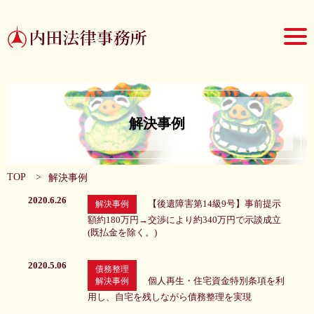
解決事例
TOP
>
解決事例
2020.6.26
【後遺障害第14級9号】事前提示
解決事例
額約180万円→交渉により約340万円で示談成立
(既払金を除く。)
2020.5.06
債務整理
個人再生・住宅資金特別条項を利
解決事例
用し、自宅を残しながら債務整理を実現