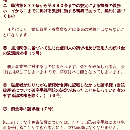
務
ニ 民法第８７７条から第８８０条までの規定による扶養の義務
ホ イからニまでに掲げる義務に類する義務であって、契約に基づ
くもの
・４号により、婚姻費用・養育費などは免責の対象とはならないこ
とになります。
⑤ 雇用関係に基づいて生じた使用人の請求権及び使用人の預り金
の返還請求権（５号）
・個人事業主に対するものに限られます。会社が破産した場合、会
社は消滅してしまいますので、請求は不可能となってしまいます。
⑥ 破産者が知りながら債権者名簿に記載しなかった請求権（当該
破産者について破産手続開始の決定があったことを知っていた者の
有する請求権を除く。）（６号）
⑦ 罰金等の請求権（７号）
以上のような非免責債権については、たとえ自己破産手続により免
責を受けることができた場合にも、支払義務はなくなりません。