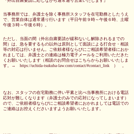
『外出自粛要請に応じながら通常通り営業いたします』
当事務所では、弁護士を除く事務所スタッフを在宅勤務としたうえ
で、営業自体は通常通り行います（平日午前９時～午後６時、土曜
午後３時～午後６時）。
ただし、当面の間（外出自粛要請が緩和ないし解除されるまでの
間）は、急を要するもの以外は原則として面談による打合せ・相談
等の対応は行いません。ご依頼者様ならびにご相談希望者様におか
れましては、弁護士との連絡は極力電子メールをご利用いただきた
くお願いいたします（相談のお問合せはこちらからお願いいたしま
す。→
https://uchida-tsukuba-law.com/contact/#contact_link
） 。
なお、スタッフの在宅勤務に伴い平素と比べ当事務所における電話
応対が難しくなります（弁護士のみでの応対になってしまいます）
ので、ご依頼者様ならびにご相談希望者におかれましては電話での
ご連絡はお控えくださいますようお願いいたします。